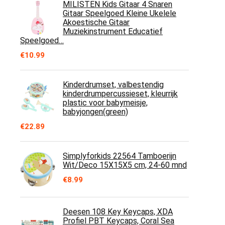
MILISTEN Kids Gitaar 4 Snaren
Gitaar Speelgoed Kleine Ukelele
Akoestische Gitaar
Muziekinstrument Educatief
Speelgoed…
€
10.99
Kinderdrumset, valbestendig
kinderdrumpercussieset, kleurrijk
plastic voor babymeisje,
babyjongen(green)
€
22.89
Simplyforkids 22564 Tamboerijn
Wit/Deco 15X15X5 cm, 24-60 mnd
€
8.99
Deesen 108 Key Keycaps, XDA
Profiel PBT Keycaps, Coral Sea