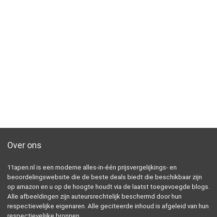
Over ons
11apen.nl is een moderne alles-in-één prijsvergelijkings- en
beoordelingswebsite die de beste deals biedt die beschikbaar zijn
op amazon en u op de hoogte houdt via de laatst toegevoegde blogs.
Alle afbeeldingen zijn auteursrechtelijk beschermd door hun
respectievelijke eigenaren. Alle geciteerde inhoud is afgeleid van hun
respectievelijke bronnen.