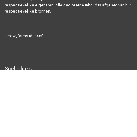
respectievelijke eigenaren. Alle geciteerde inhoud is afgeleid van hun
respectievelijke bronnen.
[arrow_forms id=’906′]
Snelle links
Home
Alles winkelen
Blogs
Onze webshops
Adverteren
Verklaringen