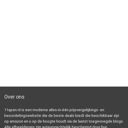
Over ons
11apen.nl is een moderne alles-in-één prijsvergelijkings- en
beoordelingswebsite die de beste deals biedt die beschikbaar zijn
op amazon en u op de hoogte houdt via de laatst toegevoegde blogs.
Alle afbeeldingen zijn auteursrechtelijk beschermd door hun