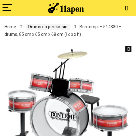
Home
Drums en percussie
Bontempi – 514830 –
drums, 85 cm x 65 cm x 68 cm (l x b x h)