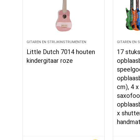
GITAREN EN STRIJKINSTRUMENTEN
GITAREN EN 
Little Dutch 7014 houten
17 stuks
kindergitaar roze
opblaas
speelgoe
opblaasb
cm), 4 x
saxofoon
opblaas
x shutte
handmat