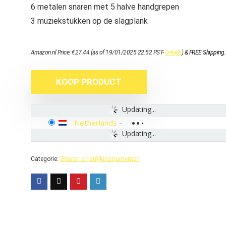
6 metalen snaren met 5 halve handgrepen
3 muziekstukken op de slagplank
Amazon.nl Price:
€
27.44
(as of 19/01/2025 22:52 PST-
Details
)
&
FREE Shipping
.
KOOP PRODUCT
Updating...
Netherlands
-
Updating...
Categorie:
Gitaren en strijkinstrumenten