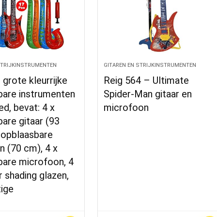
STRIJKINSTRUMENTEN
GITAREN EN STRIJKINSTRUMENTEN
 grote kleurrijke
Reig 564 – Ultimate
bare instrumenten
Spider-Man gitaar en
d, bevat: 4 x
microfoon
are gitaar (93
 opblaasbare
 (70 cm), 4 x
bare microfoon, 4
r shading glazen,
ige