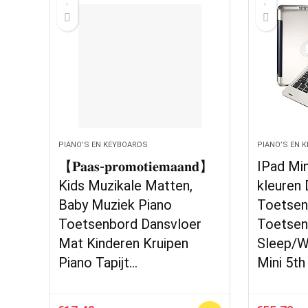
PIANO’S EN KEYBOARDS
PIANO’S EN 
【𝐏𝐚𝐚𝐬-𝐩𝐫𝐨𝐦𝐨𝐭𝐢𝐞𝐦𝐚𝐚𝐧𝐝】
IPad Mi
Kids Muzikale Matten,
kleuren
Baby Muziek Piano
Toetsen
Toetsenbord Dansvloer
Toetsen
Mat Kinderen Kruipen
Sleep/W
Piano Tapijt…
Mini 5t