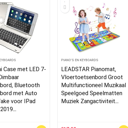
KEYBOARDS
PIANO’S EN KEYBOARDS
ni Case met LED 7-
LEADSTAR Pianomat,
 Dimbaar
Vloertoetsenbord Groot
bord, Bluetooth
Multifunctioneel Muzikaal
bord met Auto
Speelgoed Speelmatten
ake voor IPad
Muziek Zangactiviteit…
h 2019…