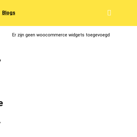
Blogs
Er zijn geen woocommerce widgets toegevoegd
y
e
y