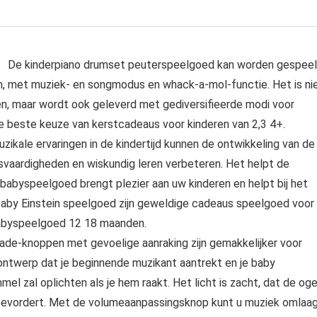
】 De kinderpiano drumset peuterspeelgoed kan worden gespee
on, met muziek- en songmodus en whack-a-mol-functie. Het is ni
en, maar wordt ook geleverd met gediversifieerde modi voor
De beste keuze van kerstcadeaus voor kinderen van 2,3 4+.
ale ervaringen in de kindertijd kunnen de ontwikkeling van de
esvaardigheden en wiskundig leren verbeteren. Het helpt de
t babyspeelgoed brengt plezier aan uw kinderen en helpt bij het
baby Einstein speelgoed zijn geweldige cadeaus speelgoed voor
 babyspeelgoed 12 18 maanden.
-knoppen met gevoelige aanraking zijn gemakkelijker voor
ontwerp dat je beginnende muzikant aantrekt en je baby
el zal oplichten als je hem raakt. Het licht is zacht, dat de og
g bevordert. Met de volumeaanpassingsknop kunt u muziek omlaa