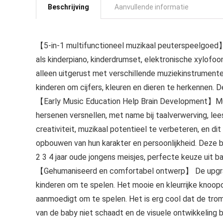
Beschrijving
Aanvullende informatie
【5-in-1 multifunctioneel muzikaal peuterspeelgoed
als kinderpiano, kinderdrumset, elektronische xylofo
alleen uitgerust met verschillende muziekinstrument
kinderen om cijfers, kleuren en dieren te herkennen. 
【Early Music Education Help Brain Development】Muzik
hersenen versnellen, met name bij taalverwerving, le
creativiteit, muzikaal potentieel te verbeteren, en di
opbouwen van hun karakter en persoonlijkheid. Deze 
2 3 4 jaar oude jongens meisjes, perfecte keuze uit
【Gehumaniseerd en comfortabel ontwerp】 De upgrade
kinderen om te spelen. Het mooie en kleurrijke knoop
aanmoedigt om te spelen. Het is erg cool dat de tromm
van de baby niet schaadt en de visuele ontwikkelin