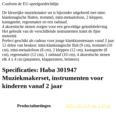
Conform de EU-speelgoedrichtlijn
De kleurrijke muziekmaker set is bijzonder uitgebreid met mini-
klankmagische fluiten, trommel, mini-metaalofoon, 2 kleppen,
kastagnette, regenmaker en een radstaaf.
4 akoestische stenen zorgen voor een geweldige geluidsbeleving
Het gebruik van de verschillende instrumenten traint de fijne
motoriek
Perfect geschikt als cadeau voor jonge klankkunstenaars vanaf 2 jaar
12 delen van beuken: mini-klankmagische fluit (9 cm), trommel (10
cm), mini-metaalofoon (8 cm), 2 kleppen (12 cm), kastagnette (8
cm), regenmaker (12 cm), 1 radstaaf (10 cm), 4 akoestische stenen
elk 4 x 4 cm (piepsteen, klappersteen, belsteen)
Specificaties:
Haba 301947
Muziekmakerset, instrumenten voor
kinderen vanaf 2 jaar
Productafmetingen
‎34.8 x 35 x 6.8 cm; 1.16 kg