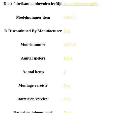
Door fabrikant aanbevolen leeftijd
‎24 maanden en ouder
Modelnummer item
‎301947
Is Discontinued By Manufacturer
‎Nee
Modelnummer
‎301947
Aantal spelers
‎1plus
Aantal items
‎1
Montage vereist?
‎Nee
Batterijen vereist?
‎Nee
Batterijen inbegrepen?
‎Nee