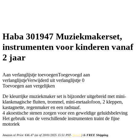
Haba 301947 Muziekmakerset,
instrumenten voor kinderen vanaf
2 jaar
Aan verlanglijstje toevoegen
Toegevoegd aan
verlanglijstje
Verwijderd uit verlanglijstje
0
Toevoegen aan vergelijken
De kleurrijke muziekmaker set is bijzonder uitgebreid met mini-
klankmagische fluiten, trommel, mini-metaalofoon, 2 kleppen,
kastagnette, regenmaker en een radstaaf.
4 akoestische stenen zorgen voor een geweldige geluidsbeleving
Het gebruik van de verschillende instrumenten traint de fijne
motoriek
Amazon.nl Price:
€
46.47
(as of 20/01/2025 15:51 PST-
Details
)
&
FREE Shipping
.