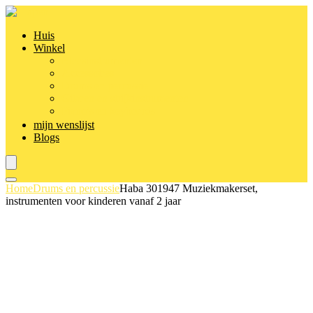
Huis
Winkel
Blaasinstrumenten
Accessoires
Drums en percussie
Gitaren en strijkinstrumenten
Piano’s en keyboards
mijn wenslijst
Blogs
Home
Drums en percussie
Haba 301947 Muziekmakerset,
instrumenten voor kinderen vanaf 2 jaar