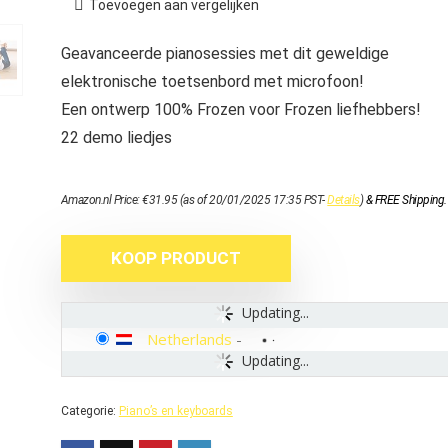
Toevoegen aan vergelijken
Geavanceerde pianosessies met dit geweldige
elektronische toetsenbord met microfoon!
Een ontwerp 100% Frozen voor Frozen liefhebbers!
22 demo liedjes
Amazon.nl Price:
€
31.95
(as of 20/01/2025 17:35 PST-
Details
)
&
FREE Shipping
.
KOOP PRODUCT
Updating...
Netherlands
-
Updating...
Categorie:
Piano’s en keyboards