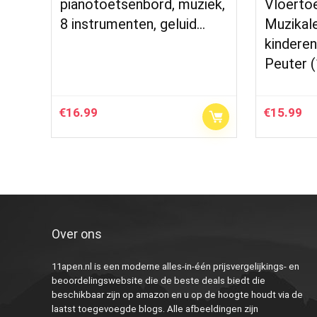
pianotoetsenbord, muziek,
Vloerto
8 instrumenten, geluid…
Muzikale
kindere
Peuter 
€
16.99
€
15.99
Over ons
11apen.nl is een moderne alles-in-één prijsvergelijkings- en
beoordelingswebsite die de beste deals biedt die
beschikbaar zijn op amazon en u op de hoogte houdt via de
laatst toegevoegde blogs. Alle afbeeldingen zijn