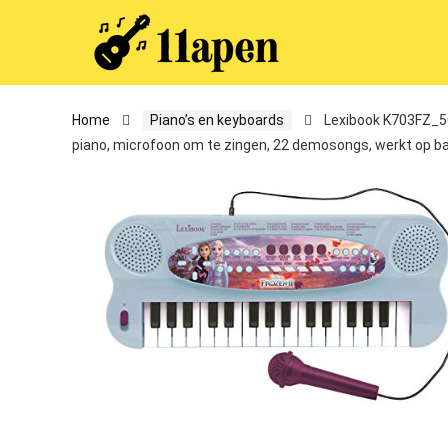
Home
Piano’s en keyboards
Lexibook K703FZ_50
piano, microfoon om te zingen, 22 demosongs, werkt op ba