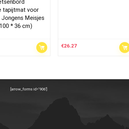
etsenbord
 tapijtmat voor
n Jongens Meisjes
(100 * 36 cm)
€
26.27
[arrow_forms id=’906′]