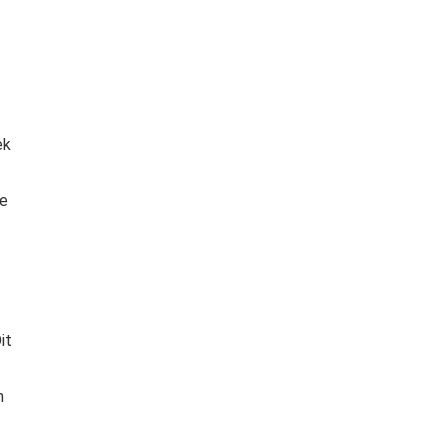
ek
te
it
n