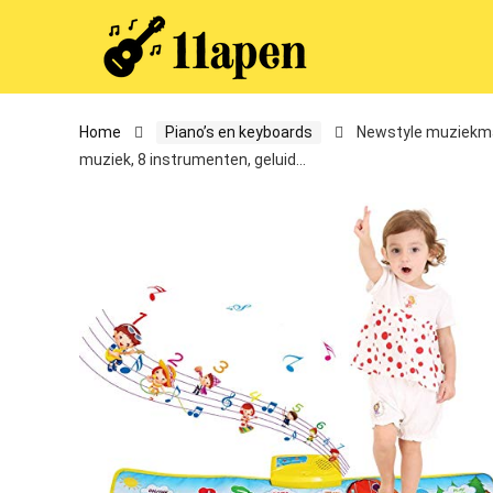
Home
Piano’s en keyboards
Newstyle muziekmat
muziek, 8 instrumenten, geluid…