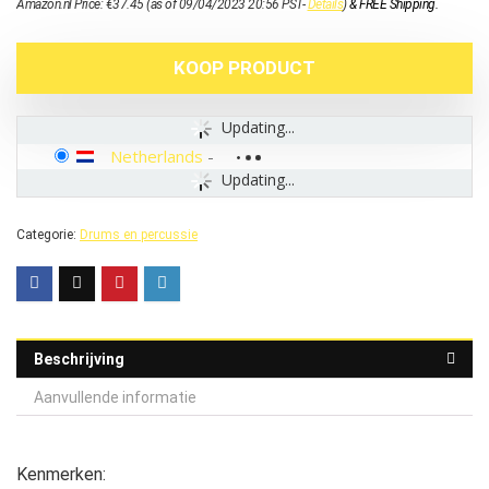
Amazon.nl Price:
€
37.45
(as of 09/04/2023 20:56 PST-
Details
)
&
FREE Shipping
.
KOOP PRODUCT
Updating...
Netherlands
-
Updating...
Categorie:
Drums en percussie
Beschrijving
Aanvullende informatie
Kenmerken: