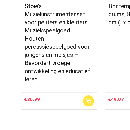
Stoie’s
Bontemp
Muziekinstrumentenset
drums, 
voor peuters en kleuters
cm (l x b
Muziekspeelgoed –
Houten
percussiespeelgoed voor
jongens en meisjes –
Bevordert vroege
ontwikkeling en educatief
leren
€
36.99
€
49.07