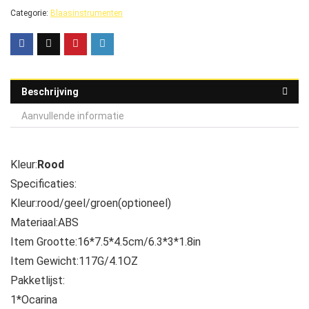
Categorie:
Blaasinstrumenten
Beschrijving
Aanvullende informatie
Kleur:
Rood
Specificaties:
Kleur:rood/geel/groen(optioneel)
Materiaal:ABS
Item Grootte:16*7.5*4.5cm/6.3*3*1.8in
Item Gewicht:117G/4.1OZ
Pakketlijst:
1*Ocarina