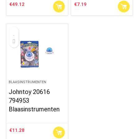
€
49.12
€
7.19
BLAASINSTRUMENTEN
Johntoy 20616
794953
Blaasinstrumenten
€
11.28