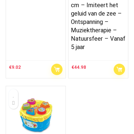
cm – Imiteert het
geluid van de zee –
Ontspanning –
Muziektherapie –
Natuursfeer – Vanaf
5 jaar
€
9.02
€
44.98