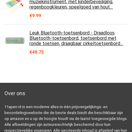
muziekinstrument, met kinderbeveiliging,
regenboogkleuren, speelgoed van hout…
€
9.99
Leuk Bluetooth-toetsenbord - Draadloos
Bluetooth-toetsenbord, toetsenbord met
ronde toetsen, draagbaar cirkeltoetsenbord…
€
48.72
Over ons
11apen.nl is een moderne alles-in-één prijsvergelijkings- en
beoordelingswebsite die de beste deals biedt die beschikbaar zijn
op amazon en u op de hoogte houdt via de laatst toegevoegde blogs.
Alle afbeeldingen zijn auteursrechtelijk beschermd door hun
respectievelijke eigenaren. Alle geciteerde inhoud is afgeleid van hun