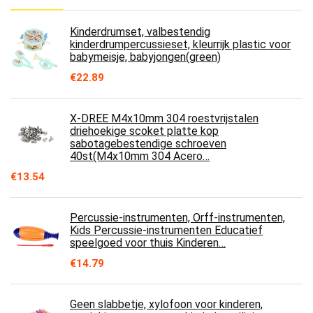
Kinderdrumset, valbestendig
kinderdrumpercussieset, kleurrijk plastic voor
babymeisje, babyjongen(green)
€
22.89
X-DREE M4x10mm 304 roestvrijstalen
driehoekige scoket platte kop
sabotagebestendige schroeven
40st(M4x10mm 304 Acero…
€
13.54
Percussie-instrumenten, Orff-instrumenten,
Kids Percussie-instrumenten Educatief
speelgoed voor thuis Kinderen…
€
14.79
Geen slabbetje, xylofoon voor kinderen,